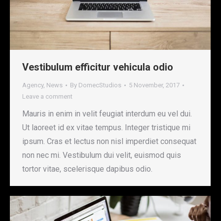
Vestibulum efficitur vehicula odio
Agency
,
News
By
DomecStudios
5 November, 2017
Leave a comment
Mauris in enim in velit feugiat interdum eu vel dui.
Ut laoreet id ex vitae tempus. Integer tristique mi
ipsum. Cras et lectus non nisl imperdiet consequat
non nec mi. Vestibulum dui velit, euismod quis
tortor vitae, scelerisque dapibus odio.