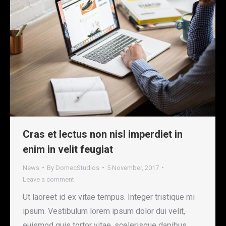
Cras et lectus non nisl imperdiet in
enim in velit feugiat
News
By
DomecStudios
5 November, 2017
Leave a comment
Ut laoreet id ex vitae tempus. Integer tristique mi
ipsum. Vestibulum lorem ipsum dolor dui velit,
euismod quis tortor vitae, scelerisque dapibus